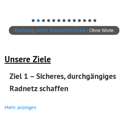
Radweg unter Balduinbrücke
- Ohne Worte
Unsere Ziele
Ziel 1 – Sicheres, durchgängiges
Radnetz schaffen
Koblenz erhält in den nächsten 7 Jahren ein sicheres,
Mehr anzeigen
durchgängiges Netz an Fahrradstraßen und Radwegen.
Innerhalb von 2 Jahren werden [mind.] je zwei
Ost/West- und Nord/Süd-Verbindungen geschaffen, die