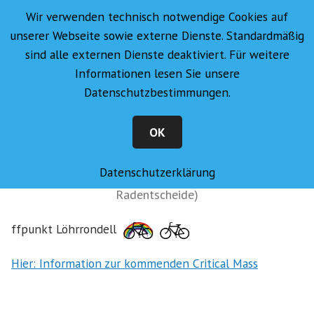
Radentscheid Koblenz
Zum
Wir verwenden technisch notwendige Cookies auf
Inhalt
Menü
+
auf
zug
unserer Webseite sowie externe Dienste. Standardmäßig
springen
sind alle externen Dienste deaktiviert. Für weitere
Informationen lesen Sie unsere
Datenschutzbestimmungen.
OK
Datenschutzerklärung
Mitglied beim
BundesRad
(Bündnis aller deutschen
Radentscheide)
Hier: Information zur kommenden Critical Mass